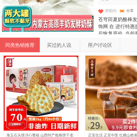
浏览(0)
分享
苍穹田夏奶酪棒
饰网 在
进行特惠折
后恢复原价. 当前
商品近30天销量9
同类热销推荐
买过的人说
用户讨论区
动信息,点 击可
切尽在流宇网 - 时尚
品ID为577043302
海玉石头饼2KG整箱 山西特产粗粮饼干老
正安生活 正安中医 红糖山楂