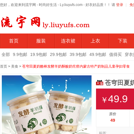
您好，欢迎来到流宇网 - 时尚好生活 - Ly.liuyufs.com - 好衣好品质！！ 请
登录
|
免
首页
服装
连衣裙
上衣
下装
全部
9.9包邮
19.9包邮
29.9包邮
39.9包邮
49.9包邮
值得买
穿衣
首页
>
美食
>
苍穹田夏奶酪棒发酵羊奶酥酸奶疙瘩内蒙古特产奶制品儿童孕妇零食
苍穹田夏
49.9
￥
原价
49
标签: