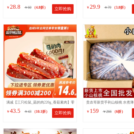
28.8
29.9
￥
￥60
（4.8折）
￥
￥79
（3.8折）
立即抢购
饼坊手工石子馍零食品包邮
楂块酸甜开胃口感浓郁
满减【三只松鼠_菇的肉220g_香菇素肉】零
贵农哥新货手剥山核桃 水煮薄
43.5
159
￥
￥43
（10.1折）
￥
￥266
（6折）
立即抢购
食特产麻辣味即食菌菇类
桃散装干果坚果炒货零食