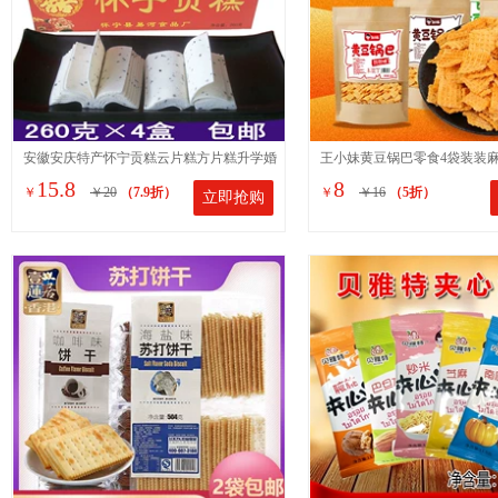
安徽安庆特产怀宁贡糕云片糕方片糕升学婚
王小妹黄豆锅巴零食4袋装装
15.8
8
￥
￥20
（7.9折）
￥
￥16
（5折）
立即抢购
庆乔迁喜糕点260克*6盒
式怀旧小吃休闲食品310g