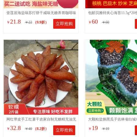
壹莲居海盐味苏打饼干咸味无糖养胃咖啡味
包邮贝雅特夹心海苔11.5g*2
21.8
60
￥
￥22
（9.9折）
￥
￥60
立即抢购
梳打柠檬夹心脆饼干代餐
童即食海苔脆片5个口味
网红带皮手工红薯干农家自制无糖精无油无
大颗粒盐焗黑瓜子吉林省白城
32.8
19
￥
￥40
（8.2折）
￥
￥19
立即抢购
添加零食番薯软糯地瓜干
俗称打瓜籽净重400克