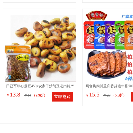
田亚军绿心蚕豆450g农家干炒胡豆湖南特产
蜀食坊四川重庆香菇素牛排500
13.8
15.5
￥
￥14
（9.9折）
￥
￥28
（5.5折）
立即抢购
硬蚕豆原味坚果小吃零食
手撕豆腐干豆制品零食