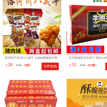
延安特产洛河川八戒干 土猪肉脯瘦肉干零
正宗恩施思乐牛肉干 湖北九州
20
32
￥
￥50
（4折）
￥
￥36
（8.9折）
立即抢购
食 一盒12g*20袋开袋即食
克麻辣味 特产小吃零食