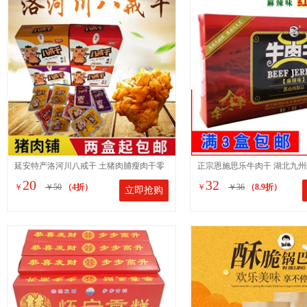
延安特产洛河川八戒干 土猪肉脯瘦肉干零
正宗恩施思乐牛肉干 湖北九州
20
32
￥
￥50
（4折）
￥
￥36
（8.9折）
立即抢购
食 一盒12g*20袋开袋即食
克麻辣味 特产小吃零食