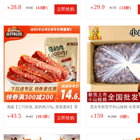
28.8
29.9
￥
￥60
（4.8折）
￥
￥79
（3.8折）
立即抢购
饼坊手工石子馍零食品包邮
楂块酸甜开胃口感浓郁
满减【三只松鼠_菇的肉220g_香菇素肉】零
贵农哥新货手剥山核桃 水煮薄
43.5
159
￥
￥43
（10.1折）
￥
￥266
（6折）
立即抢购
食特产麻辣味即食菌菇类
桃散装干果坚果炒货零食