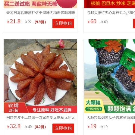
壹莲居海盐味苏打饼干咸味无糖养胃咖啡味
包邮贝雅特夹心海苔11.5g*2
21.8
60
￥
￥22
（9.9折）
￥
￥60
立即抢购
梳打柠檬夹心脆饼干代餐
童即食海苔脆片5个口味
网红带皮手工红薯干农家自制无糖精无油无
大颗粒盐焗黑瓜子吉林省白城
32.8
19
￥
￥40
（8.2折）
￥
￥19
立即抢购
添加零食番薯软糯地瓜干
俗称打瓜籽净重400克