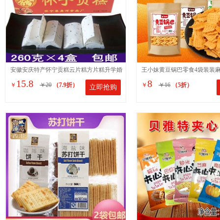
安徽安庆特产怀宁贡糕云片糕方片糕升学婚
王小妹黄豆锅巴零食4袋装装
15.8
8
￥
￥20
（7.9折）
￥
￥16
（5折）
立即抢购
庆乔迁喜糕点260克*6盒
式怀旧小吃休闲食品310g