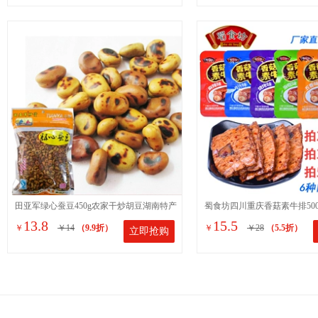
田亚军绿心蚕豆450g农家干炒胡豆湖南特产
蜀食坊四川重庆香菇素牛排500
13.8
15.5
￥
￥14
（9.9折）
￥
￥28
（5.5折）
立即抢购
硬蚕豆原味坚果小吃零食
手撕豆腐干豆制品零食