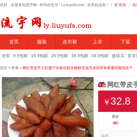
您好，欢迎来到流宇网 - 时尚好生活 - Ly.liuyufs.com - 好衣好品质！！ 请
登录
|
免
首页
服装
连衣裙
上衣
下装
全部
9.9包邮
19.9包邮
29.9包邮
39.9包邮
49.9包邮
值得买
穿衣
首页
>
美食
>
网红带皮手工红薯干农家自制无糖精无油无添加零食番薯软糯地瓜干
网红带皮
32.8
￥
原价
40
标签: