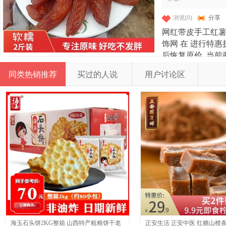
浏览(0)
分享
网红带皮手工红
饰网 在
进行特惠折
后恢复原价. 当前
商品近30天销量2
同类热销推荐
买过的人说
用户讨论区
息,点 击可立即
宇网 - 时尚好生活 -
579800322842
海玉石头饼2KG整箱 山西特产粗粮饼干老
正安生活 正安中医 红糖山楂