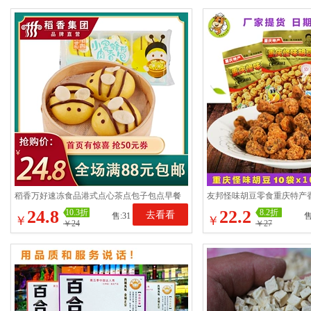
稻香万好速冻食品港式点心茶点包子包点早餐
友邦怪味胡豆零食重庆特产
小蜜蜂形肉香包250g
食品10袋900克包邮
24.8
22.2
10.3折
8.2折
去看看
售:31
售
￥
￥
￥24
￥27