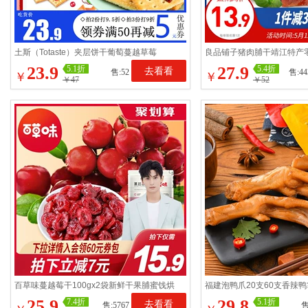
土斯（Totaste）夹层饼干葡萄蔓越草莓
良品铺子猪肉脯干靖江特产
360g*2袋 休闲食品零食小吃
食小吃休闲食品200g
23.9
27.9
5.1折
5.4折
去看看
售:52
售:44
￥
￥
￥47
￥52
百草味蔓越莓干100gx2袋新鲜干果脯蜜饯烘
福建泡鸭爪20支60支香辣
焙用水果网红零食小吃
下洋客家土楼休闲零食
25.9
29.8
7.4折
5.1折
去看看
售:5767
售