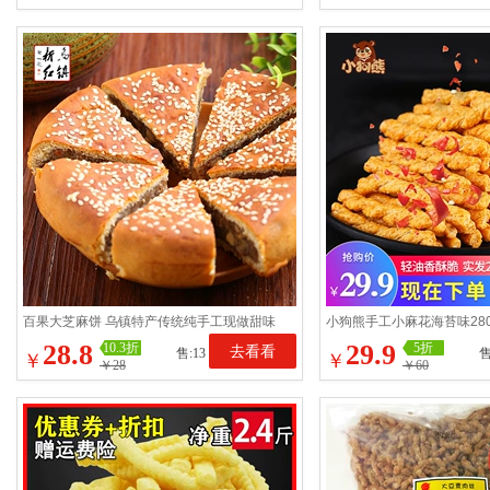
百果大芝麻饼 乌镇特产传统纯手工现做甜味
小狗熊手工小麻花海苔味280
糕点心大饼400g 大月饼
阳特产休闲零食网红香酥
28.8
29.9
10.3折
5折
去看看
售:13
售
￥
￥
￥28
￥60