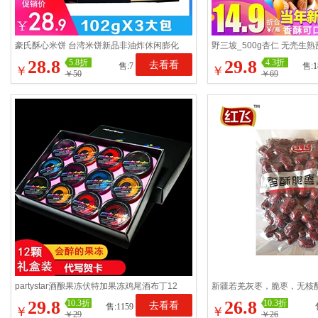
豪氏酥心米饼 台湾米饼新品非油炸休闲膨化
野三坡_500g杏仁 无壳生
零食品儿童夹心米酥
培坚果零食奶油原味包邮
28.8
29.8
5.8折
4.3折
去看看
售:7
售:1
￥
￥
￥50
￥69
partystar酒酿果冻伏特加果冻鸡尾酒布丁12
新疆若羌灰枣，脆枣，无核酥
颗礼盒装醉人糖果零食
酥脆枣×2包
29.8
26.8
10.3折
10.3折
去看看
售:1159
￥
￥
￥29
￥26