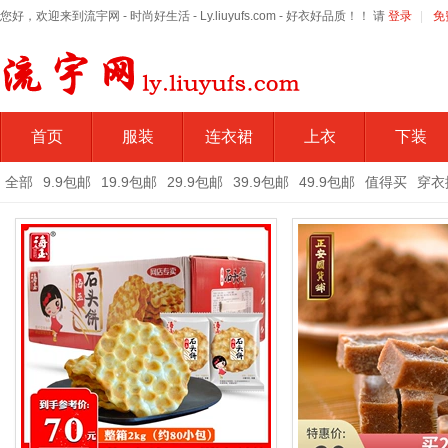
您好，欢迎来到流宇网 - 时尚好生活 - Ly.liuyufs.com - 好衣好品质！！ 请
登录
|
免
首页
服装
连衣裙
上衣
下装
全部
9.9包邮
19.9包邮
29.9包邮
39.9包邮
49.9包邮
值得买
穿衣