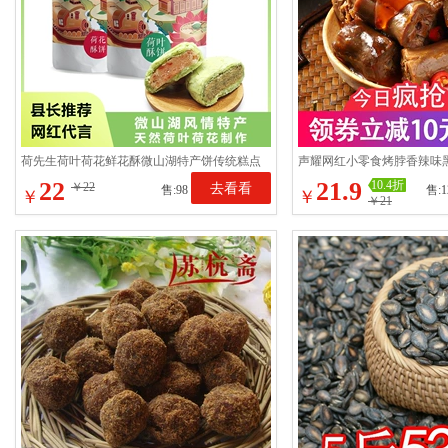
荷先生荷叶荷花鲜花酥微山湖特产饼传统糕点
声耀网红小零食烤脖香辣味
早餐零食小吃休闲食品
夜宵小吃熟食开袋即食
22
21.9
10.4折
￥22
去看看
售:98
售:1
￥
￥
￥21