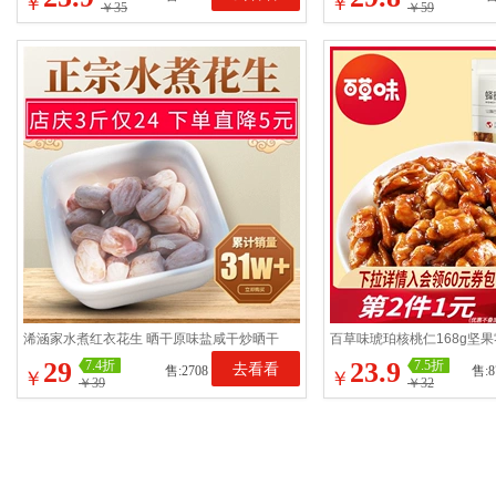
￥
￥
￥35
￥59
浠涵家水煮红衣花生 晒干原味盐咸干炒晒干
百草味琥珀核桃仁168g坚
农家五香天然1500g带壳
食熟干货小包装杭州特产
29
23.9
7.4折
7.5折
去看看
售:2708
售:8
￥
￥
￥39
￥32