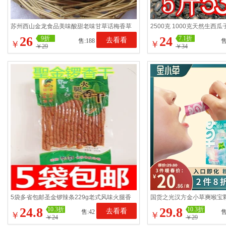
苏州西山金龙食品美味酸甜老味甘草话梅香草
2500克 1000克天然生西瓜
话梅500g包邮蜜饯果脯
农家自种黑大片 小片
26
24
9折
7.1折
去看看
售:188
售
￥
￥
￥29
￥34
5袋多省包邮圣金锣辣条229g老式风味火腿香
国货之光汉方金小草爽喉宝
干80后的回忆辣卷 辣片
本润喉糖润嗓
24.8
29.8
10.3折
10.3折
去看看
售:42
售
￥
￥
￥24
￥29