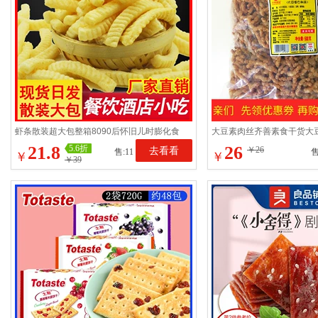
虾条散装超大包整箱8090后怀旧儿时膨化食
大豆素肉丝齐善素食干货大
品零食小吃KTV酒吧饭店
500g仿荤斋菜
21.8
26
5.6折
去看看
￥26
售:11
售
￥
￥
￥39