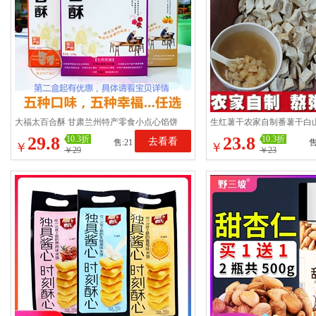
大福太百合酥 甘肃兰州特产零食小点心馅饼
生红薯干农家自制番薯干白
盒装 甜心情人礼物包邮
地瓜丁杂粮粥地瓜干
29.8
23.8
10.3折
10.3折
去看看
售:21
售
￥
￥
￥29
￥23