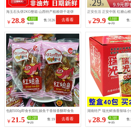
海玉石头饼2KG整箱 山西特产粗粮饼干老饼
正安生活 正安中医 红糖山
坊手工石子馍零食品包邮
块酸甜开胃口感浓郁
28.8
29.9
4.8折
3.8折
去看看
售:3126
售:
￥
￥
￥60
￥79
包邮500g即食长阳红娘鱼干香辣香酥即食鱼
湖南特产 瑞光鲜渔香辣味
干长阳美味海鲜红娘鱼干
食香辣王 辣鱼仔风味鱼
21.5
28.9
10.2折
8.3折
去看看
售:19
售:
￥
￥
￥21
￥35