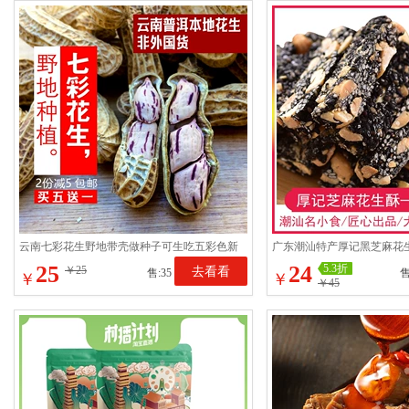
云南七彩花生野地带壳做种子可生吃五彩色新
广东潮汕特产厚记黑芝麻花
货一斤非红皮非外国货
妇零食麻糖包邮
25
24
5.3折
￥25
去看看
售:35
售
￥
￥
￥45