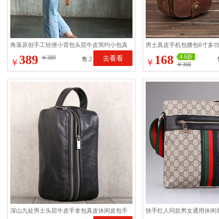
角落原创手工轻便小背包头层牛皮简约小包真
男士真皮手机包腰包6寸多
皮休闲双肩包2199s
层牛皮手工复古斜挎包
389
168
4.6折
￥389
去看看
售:2
￥
￥
￥368
深山九处男士头层牛皮手拿包真皮休闲皮包手
快手红人同款男女通用休闲