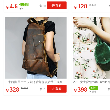
性钞票夹子超薄钱包
量帆布出国搬家旅行箱包
4.6
128
11.5折
去看看
￥128
售:44
￥
￥
￥4
二十四街 男士牛皮斜挎后背包 复古手工疯马
2021女士背包manu atel
皮单肩包多功能男包
美潮箭头包手腕包软皮
328
398
8折
￥328
去看看
售:29
售
￥
￥
￥498