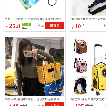
头层牛皮卡包公交卡套钥匙扣交通饭卡门禁手
2018韩版休闲包绣线女士
工皮具保护套挂绳简约
包运动 户外背包男挎包
26.8
10
5.1折
去看看
￥10
售:31
售
￥
￥
￥53
春夏买菜包购物袋菜篮子包包女19慈善新款
宠物拉杆箱包大号便携包超
编织手提包沙滩包野餐篮
包透气猫包狗包泰迪包
￥148
去看看
￥125