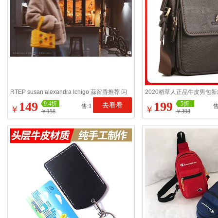
RTEP susan alexandra Ichigo 蒜留香推荐 闪
2020稻草人正品牛皮男包
耀草莓度假串珠包
挎包腰包小包潮男士包包
149
199
9.4折
5折
去看看
售:1
售
￥
￥
￥158
￥398