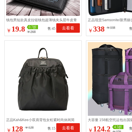
钱包男短款真皮拉链钱包超薄钱夹头层牛皮青
正品现货Samsonite/新
年学生横款软皮皮夹子
包信封包平板手拿包送礼
19.8
338
0.7折
去看看
￥338
售:45
售
￥
￥
￥268
正品Kah&Kee小双肩背包女松紧时尚休闲简
大容量 158航空托运包出
约百搭离家出走旅行包
防水行李包上学搬家包
128
124.2
4.5折
￥128
去看看
售:15
售
￥
￥
￥276