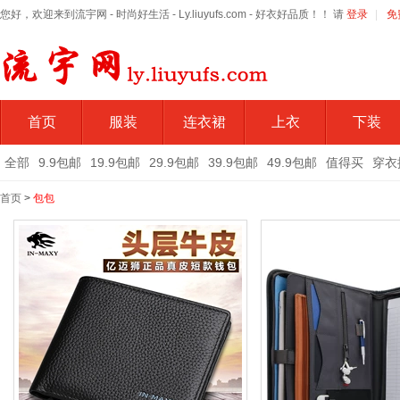
您好，欢迎来到流宇网 - 时尚好生活 - Ly.liuyufs.com - 好衣好品质！！ 请
登录
|
免
首页
服装
连衣裙
上衣
下装
全部
9.9包邮
19.9包邮
29.9包邮
39.9包邮
49.9包邮
值得买
穿衣
首页
>
包包