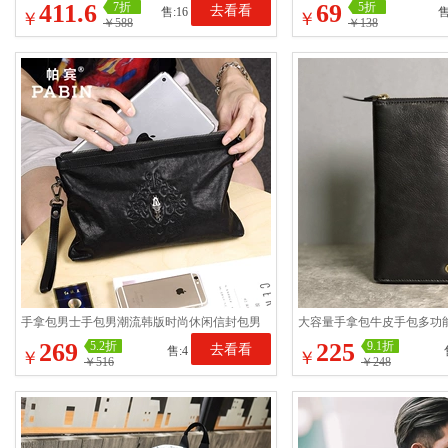
挽包原创设计
包包社会斜挎包男单肩
411.6
69
7折
5折
去看看
售:16
售
￥
￥
￥588
￥138
手拿包男士手包男潮流韩版时尚休闲信封包男
大容量手拿包牛皮手包多功
真皮软大容量牛皮男包
工简约长款手机包真皮
269
225
5.2折
9.1折
去看看
售:4
￥
￥
￥516
￥248