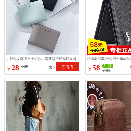
小钱包女韩版女士短款小清新两折迷你钱夹超
法国老爷车 钱包男士短款
薄折叠多卡位简约女包
钱夹头层牛皮男包礼盒
28
58
3.1折
￥28
去看看
售:5
￥
￥
￥188