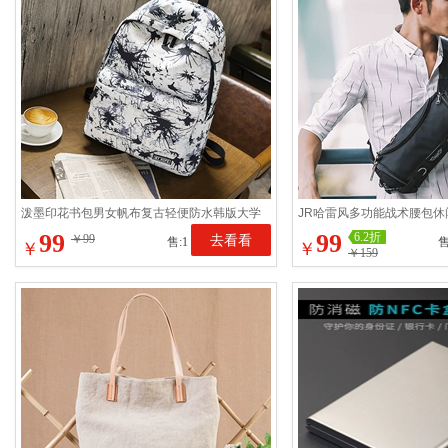
泼墨印花书包男女帆布复古轻便防水韩版大学
JR哈雷风多功能战术腰包
生背包潮牌女ins百搭
骑行包夏季防水男士黑色
99
99
6.2折
￥99
去看看
售:1
售
￥
￥
￥159