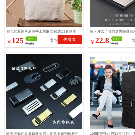
布包女原创单肩包手工棉麻女包2021春款小
装卡片盒子收纳盒男随身信用
众日系手提大帆布包简约
不锈钢银行卡盒金属卡包
125
22.8
6折
3.8折
去看看
售:8
售
￥
￥
￥210
￥60
欧美潮简约金属钱夹子男士创意不锈钢钱夹个
158航空托运包28寸拉杆行