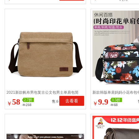
2021新款帆布男包复古公文包男士单肩包简
新款韩版单肩妈妈小花布包
约休闲挎包多功能电脑包
龙帆布包中老年斜挎包
58
9.9
2.7折
1.5折
去看看
售:6
￥
￥
￥218
￥68