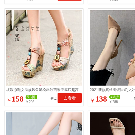
坡跟凉鞋女民族风鱼嘴松糕波西米亚厚底超高
2021新款真丝绸缎法式少
跟单鞋防水台沙滩女鞋
色高跟鞋细跟镂空女单鞋
158
138
5.3折
4.8折
去看看
售:2
￥
￥
￥298
￥288