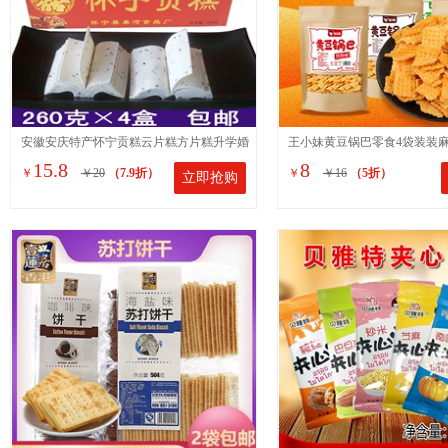
安徽安庆特产怀宁贡糕云片糕方片糕升学婚
王小妹黄豆锅巴零食4袋装装
15.8
8
￥
￥20
（7.9折）
￥
￥16
（5折）
立即抢购
庆乔迁喜糕点260克*6盒
式怀旧小吃休闲食品310g