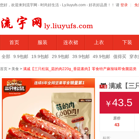
您好，欢迎来到流宇网 - 时尚好生活 - Ly.liuyufs.com - 好衣好品质！！ 请
登录
|
免
首页
服装
连衣裙
上衣
下装
全部
9.9包邮
19.9包邮
29.9包邮
39.9包邮
49.9包邮
值得买
穿衣
首页
>
美食
>
满减【三只松鼠_菇的肉220g_香菇素肉】零食特产麻辣味即食菌菇类
满减【三只
43.5
￥
原价
43
标签: