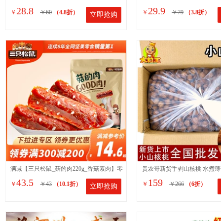
28.8
29.9
￥
￥60
（4.8折）
￥
￥79
（3.8折）
立即抢购
饼坊手工石子馍零食品包邮
楂块酸甜开胃口感浓郁
满减【三只松鼠_菇的肉220g_香菇素肉】零
贵农哥新货手剥山核桃 水煮薄
43.5
159
￥
￥43
（10.1折）
￥
￥266
（6折）
立即抢购
食特产麻辣味即食菌菇类
桃散装干果坚果炒货零食