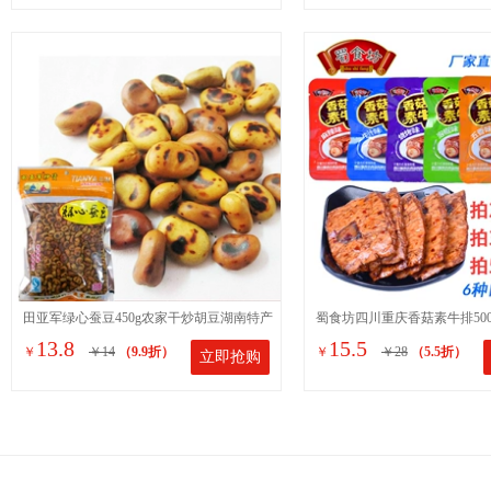
田亚军绿心蚕豆450g农家干炒胡豆湖南特产
蜀食坊四川重庆香菇素牛排500
13.8
15.5
￥
￥14
（9.9折）
￥
￥28
（5.5折）
立即抢购
硬蚕豆原味坚果小吃零食
手撕豆腐干豆制品零食