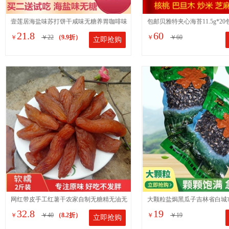
壹莲居海盐味苏打饼干咸味无糖养胃咖啡味
包邮贝雅特夹心海苔11.5g*2
21.8
60
￥
￥22
（9.9折）
￥
￥60
立即抢购
梳打柠檬夹心脆饼干代餐
童即食海苔脆片5个口味
网红带皮手工红薯干农家自制无糖精无油无
大颗粒盐焗黑瓜子吉林省白城
32.8
19
￥
￥40
（8.2折）
￥
￥19
立即抢购
添加零食番薯软糯地瓜干
俗称打瓜籽净重400克