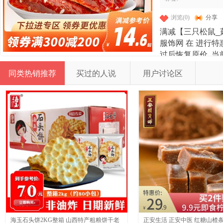
浏览(0)
分享
满减【三只松鼠_
服饰网 在
进行特惠
过后恢复原价. 当
邮,商品近30天销
同类热销推荐
买过的人说
用户讨论区
动信息,点 击可
在流宇网 - 时尚好生
为591547443206
海玉石头饼2KG整箱 山西特产粗粮饼干老
正安生活 正安中医 红糖山楂