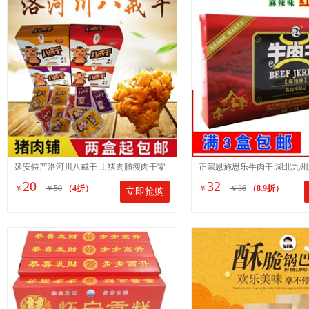
延安特产洛河川八戒干 土猪肉脯瘦肉干零
正宗恩施思乐牛肉干 湖北九州
20
32
￥
￥50
（4折）
￥
￥36
（8.9折）
立即抢购
食 一盒12g*20袋开袋即食
克麻辣味 特产小吃零食