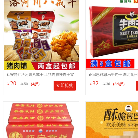
延安特产洛河川八戒干 土猪肉脯瘦肉干零
正宗恩施思乐牛肉干 湖北九州
20
32
￥
￥50
（4折）
￥
￥36
（8.9折）
立即抢购
食 一盒12g*20袋开袋即食
克麻辣味 特产小吃零食