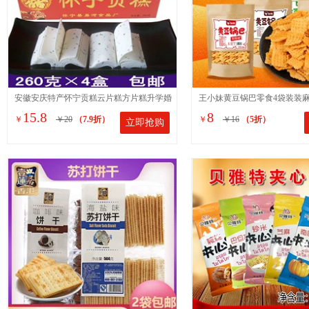
安徽安庆特产怀宁贡糕云片糕方片糕升学婚
王小妹黄豆锅巴零食4袋装装
15.8
8
￥
￥20
（7.9折）
￥
￥16
（5折）
立即抢购
庆乔迁喜糕点260克*6盒
式怀旧小吃休闲食品310g