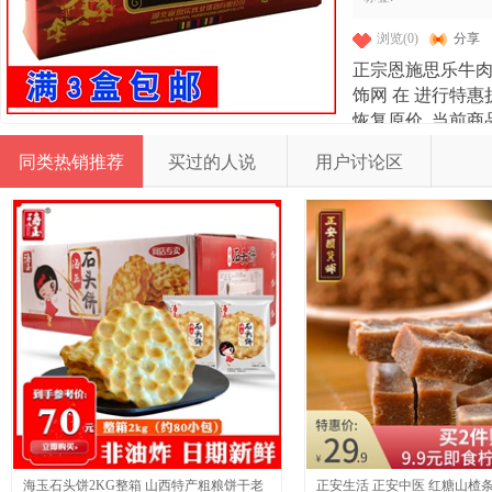
浏览(0)
分享
正宗恩施思乐牛肉
饰网 在
进行特惠折
恢复原价. 当前商
邮,商品近30天销
同类热销推荐
买过的人说
用户讨论区
活动信息,点 击
切尽在流宇网 - 时尚
品ID为527208081
海玉石头饼2KG整箱 山西特产粗粮饼干老
正安生活 正安中医 红糖山楂