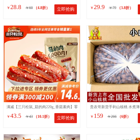
28.8
29.9
￥
￥60
（4.8折）
￥
￥79
（3.8折）
立即抢购
饼坊手工石子馍零食品包邮
楂块酸甜开胃口感浓郁
满减【三只松鼠_菇的肉220g_香菇素肉】零
贵农哥新货手剥山核桃 水煮薄
43.5
159
￥
￥43
（10.1折）
￥
￥266
（6折）
立即抢购
食特产麻辣味即食菌菇类
桃散装干果坚果炒货零食