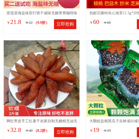
壹莲居海盐味苏打饼干咸味无糖养胃咖啡味
包邮贝雅特夹心海苔11.5g*2
21.8
60
￥
￥22
（9.9折）
￥
￥60
立即抢购
梳打柠檬夹心脆饼干代餐
童即食海苔脆片5个口味
网红带皮手工红薯干农家自制无糖精无油无
大颗粒盐焗黑瓜子吉林省白城
32.8
19
￥
￥40
（8.2折）
￥
￥19
立即抢购
添加零食番薯软糯地瓜干
俗称打瓜籽净重400克