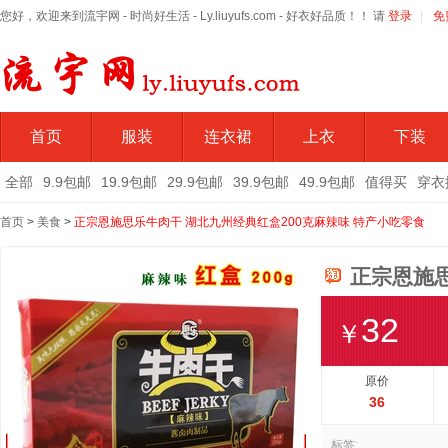
您好，欢迎来到流宇网 - 时尚好生活 - Ly.liuyufs.com - 好衣好品质！！ 请
登录
|
免
首页
服装
连衣裙
上衣
下装
全部
9.9包邮
19.9包邮
29.9包邮
39.9包邮
49.9包邮
值得买
穿衣
首页
>
美食
>
正宗恩施思乐牛肉干 湖北九州经典红盒200克麻辣味 特产小吃零食
正宗恩施思
32
￥
原价
36
标签: