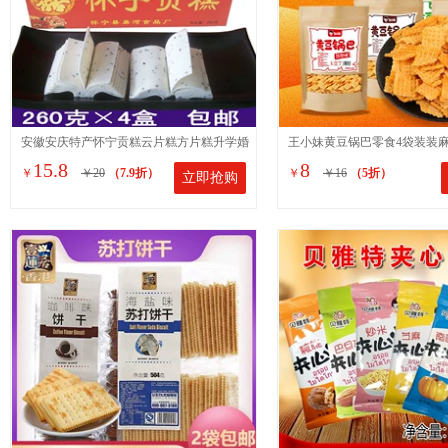
安徽安庆特产怀宁贡糕云片糕方片糕升学婚
王小妹黄豆锅巴零食4袋装装
15.8
8
￥
￥20
（7.9折）
￥
￥16
（5折）
立即抢购
庆乔迁喜糕点260克*6盒
式怀旧小吃休闲食品310g