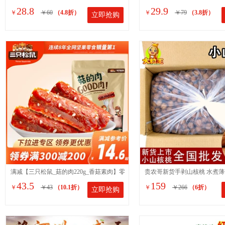
28.8
29.9
￥
￥60
（4.8折）
￥
￥79
（3.8折）
立即抢购
饼坊手工石子馍零食品包邮
楂块酸甜开胃口感浓郁
满减【三只松鼠_菇的肉220g_香菇素肉】零
贵农哥新货手剥山核桃 水煮薄
43.5
159
￥
￥43
（10.1折）
￥
￥266
（6折）
立即抢购
食特产麻辣味即食菌菇类
桃散装干果坚果炒货零食