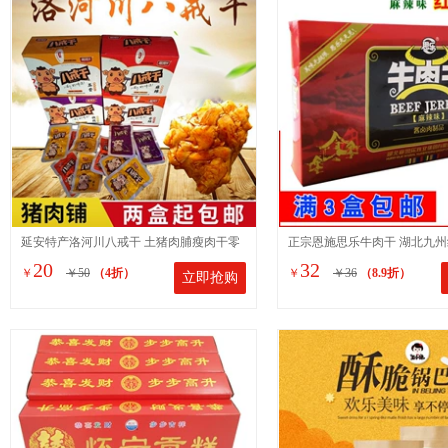
延安特产洛河川八戒干 土猪肉脯瘦肉干零
正宗恩施思乐牛肉干 湖北九州
20
32
￥
￥50
（4折）
￥
￥36
（8.9折）
立即抢购
食 一盒12g*20袋开袋即食
克麻辣味 特产小吃零食