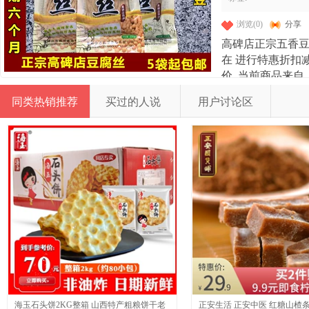
浏览(0)
分享
高碑店正宗五香豆
在
进行特惠折扣减
价. 当前商品来自
近30天销量890
同类热销推荐
买过的人说
用户讨论区
可立即进入卖家卡
好生活 - Ly.liu
560329165404
海玉石头饼2KG整箱 山西特产粗粮饼干老
正安生活 正安中医 红糖山楂