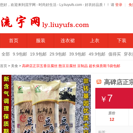
您好，欢迎来到流宇网 - 时尚好生活 - Ly.liuyufs.com - 好衣好品质！！ 请
登录
|
免
首页
服装
连衣裙
上衣
下装
全部
9.9包邮
19.9包邮
29.9包邮
39.9包邮
49.9包邮
值得买
穿衣
首页
>
美食
>
高碑店正宗五香豆腐丝 憨豆豆腐丝 豆制品 超长保质期 5袋包邮
高碑店正宗
7
￥
原价
12
标签: