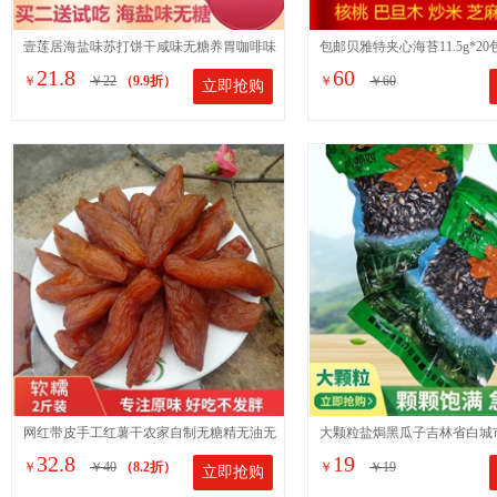
壹莲居海盐味苏打饼干咸味无糖养胃咖啡味
包邮贝雅特夹心海苔11.5g*2
21.8
60
￥
￥22
（9.9折）
￥
￥60
立即抢购
梳打柠檬夹心脆饼干代餐
童即食海苔脆片5个口味
网红带皮手工红薯干农家自制无糖精无油无
大颗粒盐焗黑瓜子吉林省白城
32.8
19
￥
￥40
（8.2折）
￥
￥19
立即抢购
添加零食番薯软糯地瓜干
俗称打瓜籽净重400克