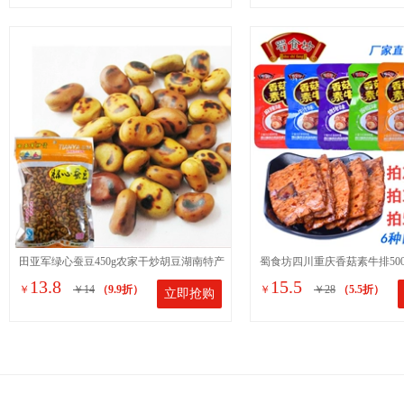
田亚军绿心蚕豆450g农家干炒胡豆湖南特产
蜀食坊四川重庆香菇素牛排500
13.8
15.5
￥
￥14
（9.9折）
￥
￥28
（5.5折）
立即抢购
硬蚕豆原味坚果小吃零食
手撕豆腐干豆制品零食