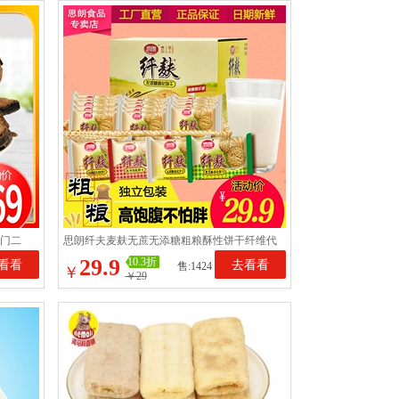
江门二
思朗纤夫麦麸无蔗无添糖粗粮酥性饼干纤维代
餐饱腹孕零食燕麦整箱
29.9
10.3折
看看
去看看
售:1424
￥
￥29