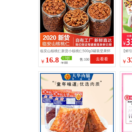
临安山核桃仁新货小核桃仁500g3罐装坚果怀
【鲜引
旧零食儿童坚营养健康
果水
16.8
3
1.9折
去看看
售:100
￥
￥
￥88