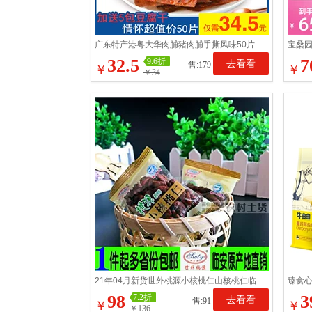
广东特产港粤大华肉脯猪肉脯手撕风味50片
宝桑园
装儿时童年回忆休闲零食
桑葚
32.5
7
9.6折
去看看
售:179
￥
￥
￥34
21年04月新货世外桃源小核桃仁山核桃仁临
臻食心
安馆核桃仁500克小包装
茶曲
98
3
7.2折
去看看
售:91
￥
￥
￥136