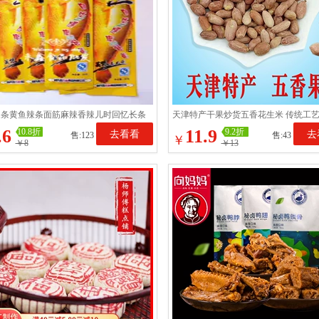
辣条黄鱼辣条面筋麻辣香辣儿时回忆长条
天津特产干果炒货五香花生米 传统工
3g*30袋整包包邮
道干炒大果仁 微咸酥脆
.6
11.9
10.8折
9.2折
去看看
去
售:123
售:43
￥
￥8
￥13