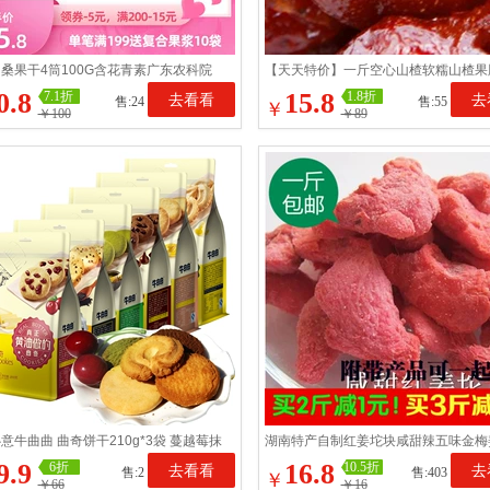
桑果干4筒100G含花青素广东农科院
【天天特价】一斤空心山楂软糯山楂果
干原味无沙桑椹干
凉果山楂脯蜜饯
0.8
15.8
7.1折
1.8折
去看看
去
售:24
售:55
￥
￥100
￥89
意牛曲曲 曲奇饼干210g*3袋 蔓越莓抹
湖南特产自制红姜坨块咸甜辣五味金梅
奇批发零食小吃
丝办公室零食500g包邮
9.9
16.8
6折
10.5折
去看看
去
售:2
售:403
￥
￥66
￥16