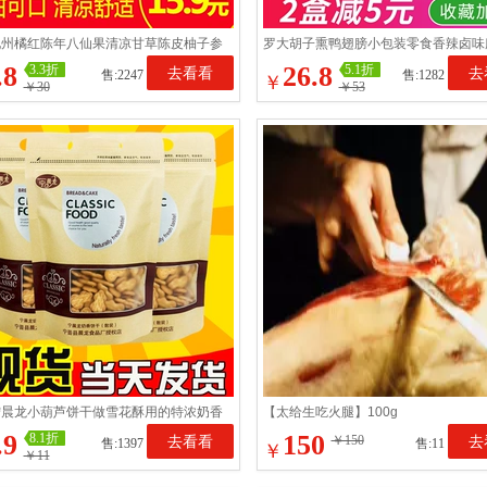
化州橘红陈年八仙果清凉甘草陈皮柚子参
罗大胡子熏鸭翅膀小包装零食香辣卤味
零食袋装橘红
福建三明特产休闲小吃
.8
26.8
3.3折
5.1折
去看看
去
售:2247
售:1282
￥
￥30
￥53
宁晨龙小葫芦饼干做雪花酥用的特浓奶香
【太给生吃火腿】100g
装原厂正品整箱
.9
150
8.1折
去看看
￥150
去
售:1397
售:11
￥
￥11