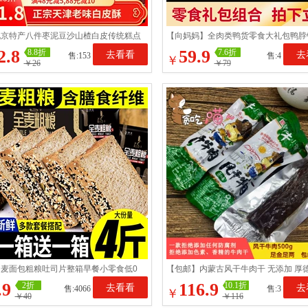
北京特产八件枣泥豆沙山楂白皮传统糕点
【向妈妈】全肉类鸭货零食大礼包鸭脖
手工小吃零食散装
味小零食即食休闲小吃
2.8
59.9
8.8折
7.6折
去看看
去
售:153
售:4
￥
￥26
￥79
麦面包粗粮吐司片整箱早餐小零食低0
【包邮】内蒙古风干牛肉干 无添加 厚
饱腹脂肪热量食品
强精品款牛肉干 500g
.9
116.9
2折
10.1折
去看看
去
售:4066
售:3
￥
￥40
￥116