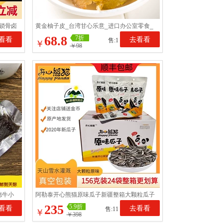
锁骨卤
黄金柚子皮_台湾甘心乐意_进口办公室零食_
即食果干
68.8
7折
看看
去看看
售:1
￥
￥98
德牛小
阿勒泰开心熊猫原味瓜子新疆整箱大颗粒瓜子
156克*24袋装瓜子春茶
235
5.9折
看看
去看看
售:11
￥
￥398