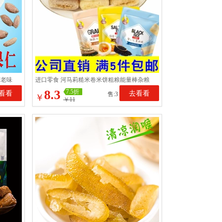
艺老味
进口零食 河马莉糙米卷米饼粗粮能量棒杂粮
卷休闲零食代餐100g
8.3
7.5折
看看
去看看
售:3
￥
￥11