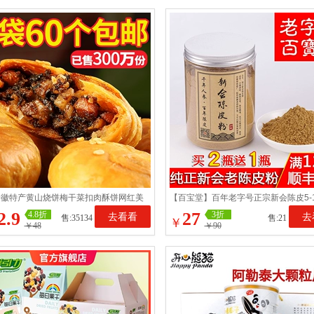
安徽特产黄山烧饼梅干菜扣肉酥饼网红美
【百宝堂】百年老字号正宗新会陈皮5-
点心饼干零食小吃
老陈皮粉 大红陈皮干粉
2.9
27
4.8折
3折
去看看
去
售:35134
售:21
￥
￥48
￥90