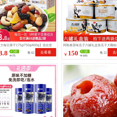
力每日果干175g/750g/600g】混合坚
阿勒泰原味瓜子六罐礼盒装瓜子大颗粒
果果干组合干果早餐
子开心熊猫瓜子葵花子
3.8
150
4.5折
8.1折
去看看
去
售:62
售:22
￥
￥75
￥185