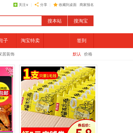
关注
∨
|
分享
|
收藏到桌面
商家报名
鞋子
淘宝特卖
签到
家居装饰
默认
价格