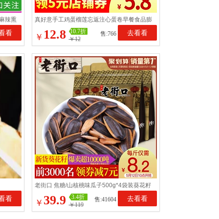
麻辣熏
真好意手工鸡蛋榴莲忘返注心蛋卷早餐食品膨
化饼干零食42支包邮
12.8
10.7折
看看
去看看
售:766
￥
￥12
老街口 焦糖/山核桃味瓜子500g*4袋装葵花籽
坚果炒货零食散装批发
39.9
3.4折
看看
去看看
售:41604
￥
￥119