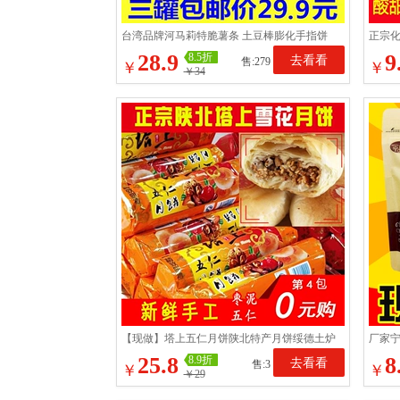
台湾品牌河马莉特脆薯条 土豆棒膨化手指饼
正宗
干休闲零食小吃3罐包邮
清凉
28.9
9
8.5折
去看看
售:279
￥
￥
￥34
【现做】塔上五仁月饼陕北特产月饼绥德土炉
厂家
雪花老月饼手工酥皮
味散
25.8
8
8.9折
去看看
售:3
￥
￥
￥29