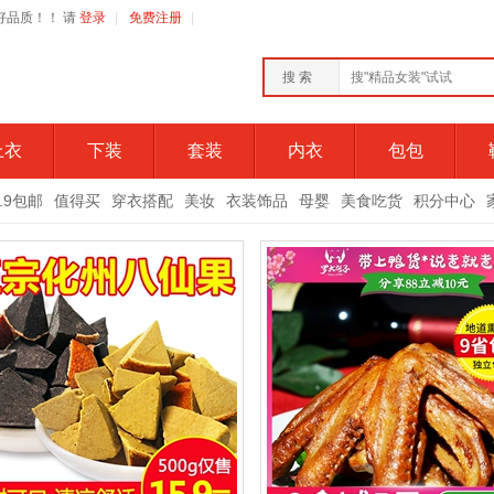
好衣好品质！！ 请
登录
|
免费注册
|
搜 索
上衣
下装
套装
内衣
包包
9.9包邮
值得买
穿衣搭配
美妆
衣装饰品
母婴
美食吃货
积分中心