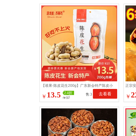
【谁果-陈皮花生200g】广东新会特产陈皮小
正宗
珍珠带壳烘炒花生零食
食糕
13.5
2
2.4折
去看看
售:3
￥
￥
￥57