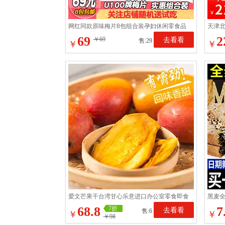
网红同款原味梅片8包组合装孕妇休闲零食品
天津
酸梅子片紫苏西梅制品
点心
69
2
￥69
去看看
售:29
￥
￥
爱文芒果干台湾甘心乐意进口办公室零食即食
黑麦全
大片原切0添加
代餐
68.8
7
7折
去看看
售:6
￥
￥
￥98