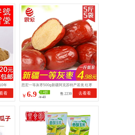
10年
思宏一等灰枣500g新疆阿克苏特产若羌 红枣
5斤批发非和田大枣特级
6.9
1.4折
看看
去看看
售:2239
￥
￥49