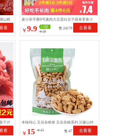
脯山楂
麦小呆手撕9号素肉大豆蛋白豆干辣条零食小
吃休闲食品好吃排行榜
9.9
3.4折
看看
去看看
售:24179
￥
￥29
姜干片
本味纯心 五谷杂粮卷 五谷杂粮系列 沂蒙山特
产 健康零食
15
看看
￥15
去看看
售:47
￥