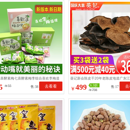
七喜酵素梅七喜酵素梅李组合喜欢李梅道
葵记新会陈皮干20年老陈皮地道广东
素青梅李子包邮
十年正宗陈皮茶泡水50克
5
499
6.3折
￥55
去看看
去
售:38
售:17
￥
￥798