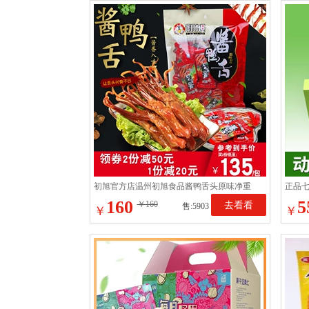
初旭官方店温州初旭食品酱鸭舌头原味净重
正品
480g温州鸭肉小吃零食
理酵
160
5
￥160
去看看
售:5903
￥
￥