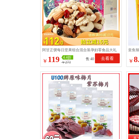
阿甘正馔每日坚果组合混合装孕妇零食品大礼
皇鱼
包送礼干果仁750g30袋
零食2
119
8
4.4折
去看看
售:40
￥
￥
￥273