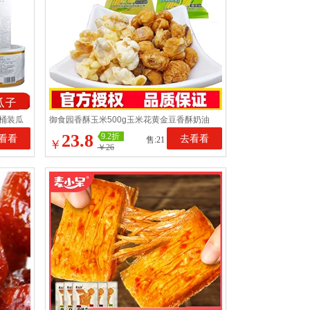
桶装瓜
御食园香酥玉米500g玉米花黄金豆香酥奶油
椰香爆米花休闲零食小吃
23.8
9.2折
看看
去看看
售:21
￥
￥26